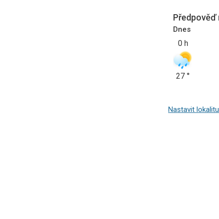
Předpověď 
Dnes
0
h
27
°
Nastavit lokalitu