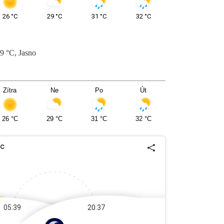
26
°C
29
°C
31
°C
32
°C
9
°C
,
Jasno
Zítra
Ne
Po
Út
26
°C
29
°C
31
°C
32
°C
íc
05:39
20:37