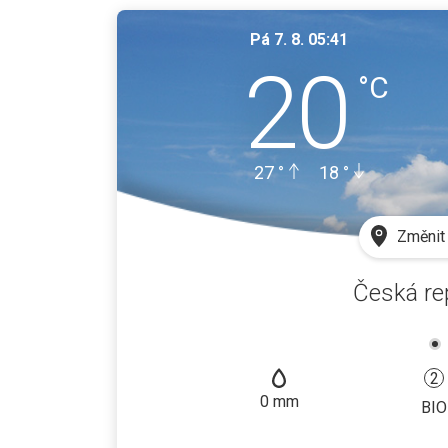
Pá 7. 8. 05:41
20
°C
27
°
18
°
Změnit 
Česká re
2
0
mm
BIO