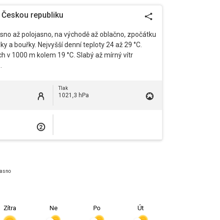
o Českou republiku
asno až polojasno, na východě až oblačno, zpočátku
ky a bouřky. Nejvyšší denní teploty 24 až 29 °C.
h v 1000 m kolem 19 °C. Slabý až mírný vítr
.
Tlak
1021,3 hPa
asno
Zítra
Ne
Po
Út