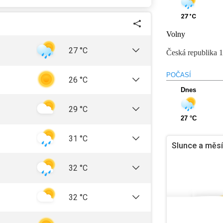
27
°C
Volny
27
°C
Česká republika
1
POČASÍ
26
°C
Dnes
29
°C
27
°C
31
°C
Slunce a měs
32
°C
32
°C