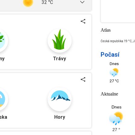
32
°C
Atlas
Česká republika
19
°C
,
J
Počasí
ny
Trávy
Dnes
27
°C
Aktualne
Dnes
ska
Hory
27
°