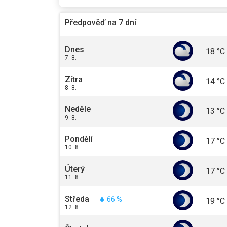
Předpověď na 7 dní
Dnes
18
°C
7. 8.
Zítra
14
°C
8. 8.
Neděle
13
°C
9. 8.
Pondělí
17
°C
10. 8.
Úterý
17
°C
11. 8.
Středa
66 %
19
°C
12. 8.