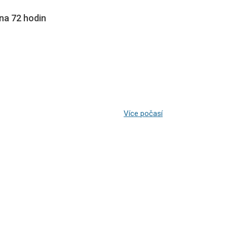
na 72 hodin
Více počasí