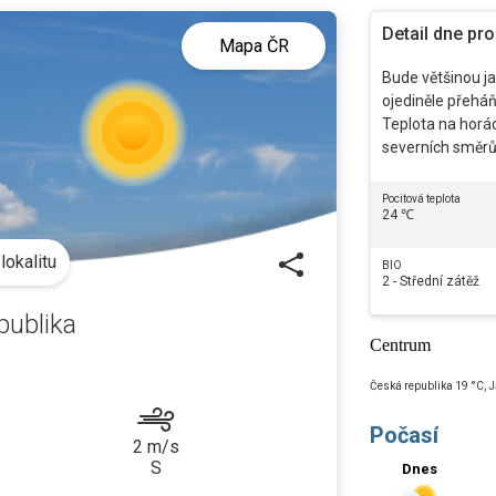
Detail dne pr
Mapa ČR
Bude většinou j
ojediněle přeháň
Teplota na horác
severních směrů
Pocitová teplota
24 ℃
lokalitu
BIO
2 - Střední zátěž
publika
Centrum
Česká republika
19
°C
,
J
Počasí
2
m/s
S
Dnes