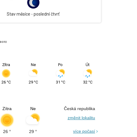
Stav měsíce -
poslední čtvrť
asno
Zítra
Ne
Po
Út
26
°C
29
°C
31
°C
32
°C
Zítra
Ne
Česká republika
změnit lokalitu
více počasí
26
°
29
°