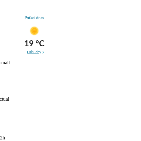
Počasí dnes
19
°C
Další dny
small
ctual
72h