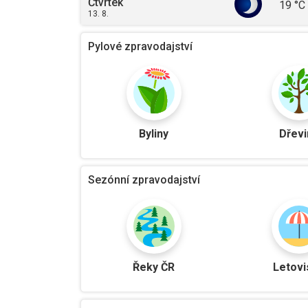
Čtvrtek
19
°C
13. 8.
Pylové zpravodajství
Byliny
Dřevi
Sezónní zpravodajství
Řeky ČR
Letovi